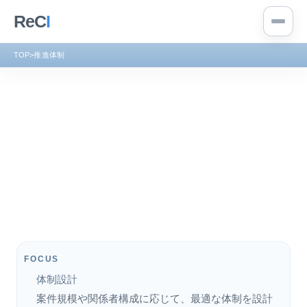
ReC
I
TOP
>
推進体制
FOCUS
体制設計
案件規模や関係者構成に応じて、最適な体制を設計