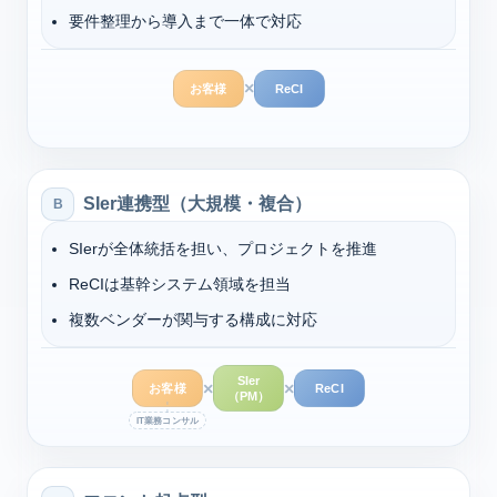
要件整理から導入まで一体で対応
×
お客様
ReCI
SIer連携型（大規模・複合）
B
SIerが全体統括を担い、プロジェクトを推進
ReCIは基幹システム領域を担当
複数ベンダーが関与する構成に対応
SIer
×
×
お客様
ReCI
（PM）
IT業務コンサル