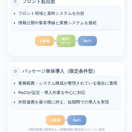
フロント起点型
C
フロント領域と基幹システムを分担
情報公開や集客導線と業務システムを接続
制作 /
×
×
お客様
ReCI
マーケ
パッケージ単体導入（限定条件型）
D
業務範囲・システム構成が整理されている場合に適用
ReCIが設定・導入作業を中心に対応
外部連携を最小限に抑え、短期間での導入を実現
×
お客様
ReCI
※既存業務が整理済み／影響範囲が限定的なケースに適用